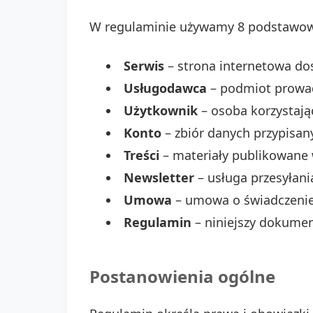
W regulaminie używamy 8 podstawow
Serwis
– strona internetowa do
Usługodawca
– podmiot prowad
Użytkownik
– osoba korzystając
Konto
– zbiór danych przypisan
Treści
– materiały publikowane 
Newsletter
– usługa przesyłani
Umowa
– umowa o świadczenie 
Regulamin
– niniejszy dokumen
Postanowienia ogólne