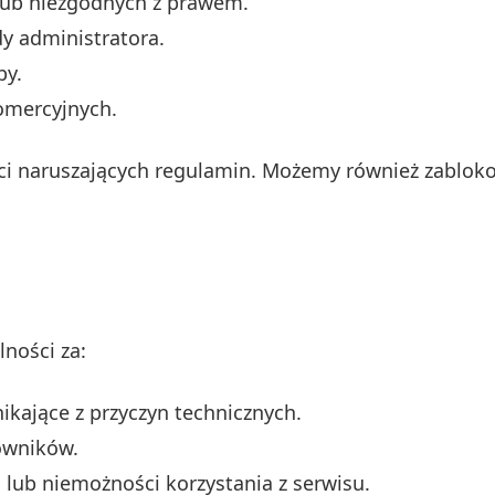
 lub niezgodnych z prawem.
y administratora.
by.
komercyjnych.
ci naruszających regulamin. Możemy również zablok
ności za:
ikające z przyczyn technicznych.
owników.
 lub niemożności korzystania z serwisu.