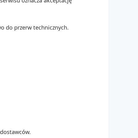
 serwisu oznacza akceptację
wo do przerw technicznych.
f dostawców.