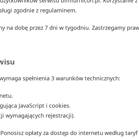
użytkowników serwisu bfmfurnicon.pl. Korzystanie z
sługi zgodnie z regulaminem.
iny na dobę przez 7 dni w tygodniu. Zastrzegamy pra
.
wisu
l wymaga spełnienia 3 warunków technicznych:
netu.
ująca JavaScript i cookies.
ji wymagających rejestracji).
. Ponosisz opłaty za dostęp do internetu według tary