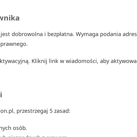
ownika
l jest dobrowolna i bezpłatna. Wymaga podania adresu
 prawnego.
aktywacyjną. Kliknij link w wiadomości, aby aktywow
i
on.pl, przestrzegaj 5 zasad:
nnych osób.