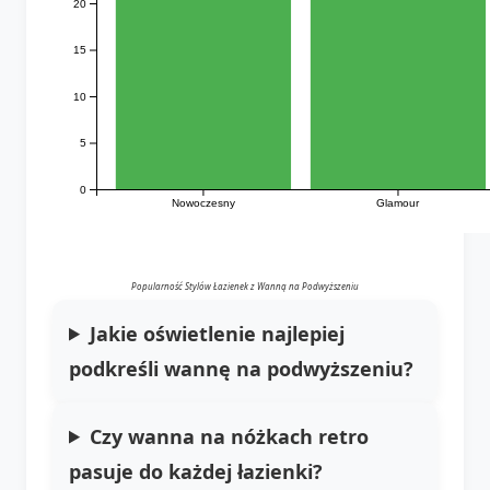
20
15
10
5
0
Nowoczesny
Glamour
Popularność Stylów Łazienek z Wanną na Podwyższeniu
Jakie oświetlenie najlepiej
podkreśli wannę na podwyższeniu?
Czy wanna na nóżkach retro
pasuje do każdej łazienki?