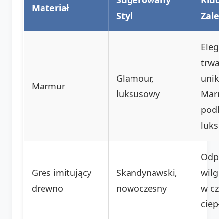
Materiał
Styl
Zale
Eleg
trwa
Glamour,
unik
Marmur
luksusowy
Mar
pod
luks
Odp
Gres imitujący
Skandynawski,
wilg
drewno
nowoczesny
w cz
ciep