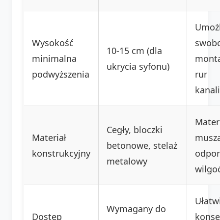
Umożl
Wysokość
swob
10-15 cm (dla
minimalna
monta
ukrycia syfonu)
podwyższenia
rur
kanal
Mater
Cegły, bloczki
Materiał
muszą
betonowe, stelaż
konstrukcyjny
odpor
metalowy
wilgoć
Ułatw
Wymagany do
Dostęp
konse