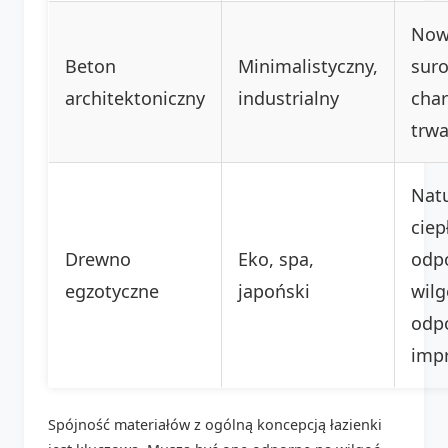
Now
Beton
Minimalistyczny,
sur
architektoniczny
industrialny
char
trwa
Natu
ciep
Drewno
Eko, spa,
odp
egzotyczne
japoński
wilg
odp
impr
Spójność materiałów z ogólną koncepcją łazienki