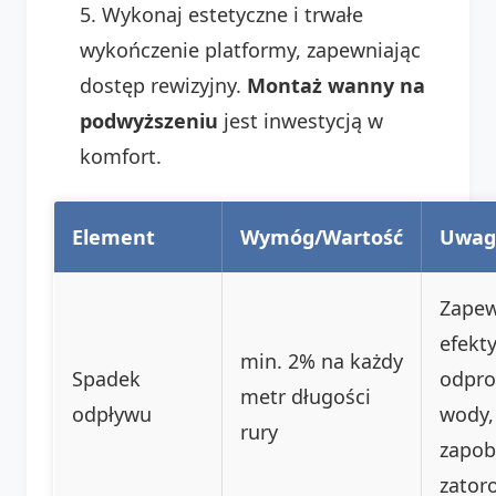
Wykonaj estetyczne i trwałe
wykończenie platformy, zapewniając
dostęp rewizyjny.
Montaż wanny na
podwyższeniu
jest inwestycją w
komfort.
Element
Wymóg/Wartość
Uwag
Zapew
efekt
min. 2% na każdy
Spadek
odpro
metr długości
odpływu
wody,
rury
zapob
zator